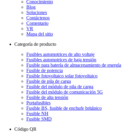
Conocimiento
Blog
Soluciones
Contáctenos
Comentario
VR
Mapa del sitio
Categoría de producto
Fusibles automotrices de alto voltaje
Fusibles automotrices de baja tensión
Fusible para batería de almacenamiento de energía
Fusible de potencia
Fusible fotovoltaico solar fotovoltaico
Fusible de pila de carga
Fusible del módulo de pila de carga
Fusible del módulo de comunicación 5G
Fusible de alta tensión
Portafusibles
Fusible BS, fusible de enchufe británico
Fusible NH
Fusible SMD
Código QR