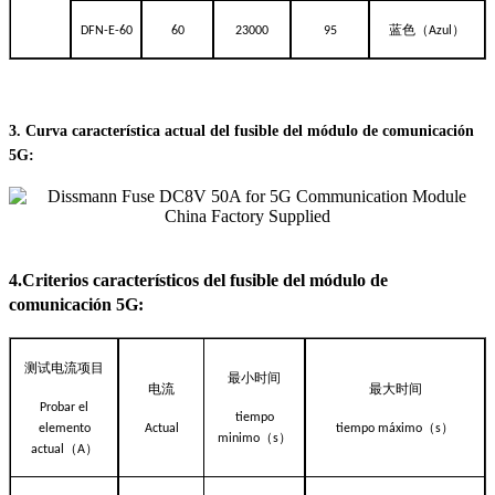
蓝色（
）
DFN-E-60
60
23000
95
Azul
3. Curva característica actual del fusible del módulo de comunicación
5G
:
4.Criterios característicos del fusible del módulo de
comunicación 5G:
测试电流项目
最小时间
电流
最大时间
Probar el
tiempo
（
）
elemento
Actual
tiempo máximo
s
（
）
minimo
s
（
）
actual
A