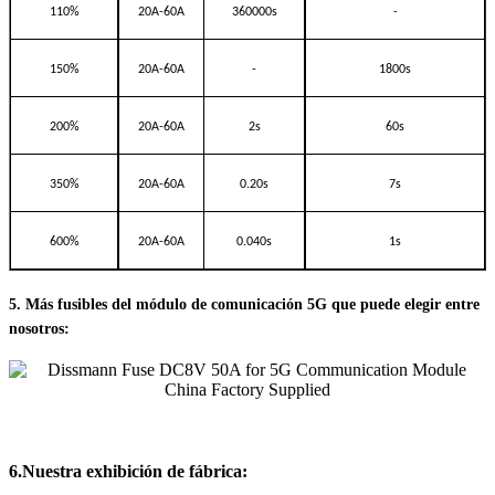
110%
20A-60A
360000s
-
150%
20A-60A
-
1800s
200%
20A-60A
2s
60s
350%
20A-60A
0.20s
7s
600%
20A-60A
0.040s
1s
5. Más fusibles del módulo de comunicación 5G que puede elegir entre
nosotros:
6.Nuestra exhibición de fábrica: