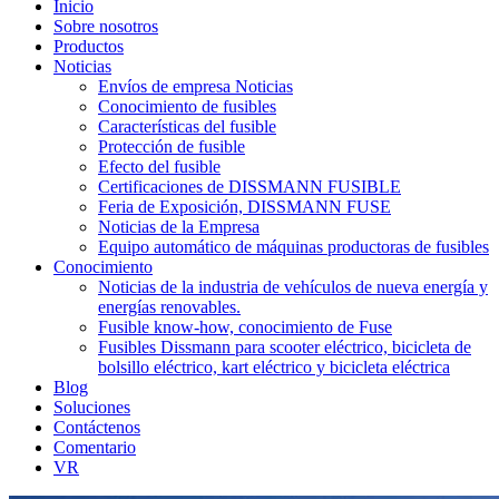
Inicio
Sobre nosotros
Productos
Noticias
Envíos de empresa Noticias
Conocimiento de fusibles
Características del fusible
Protección de fusible
Efecto del fusible
Certificaciones de DISSMANN FUSIBLE
Feria de Exposición, DISSMANN FUSE
Noticias de la Empresa
Equipo automático de máquinas productoras de fusibles
Conocimiento
Noticias de la industria de vehículos de nueva energía y
energías renovables.
Fusible know-how, conocimiento de Fuse
Fusibles Dissmann para scooter eléctrico, bicicleta de
bolsillo eléctrico, kart eléctrico y bicicleta eléctrica
Blog
Soluciones
Contáctenos
Comentario
VR