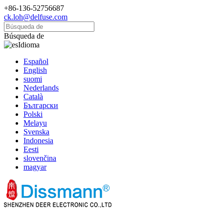
+86-136-52756687
ck.loh@delfuse.com
Búsqueda de
Idioma
Español
English
suomi
Nederlands
Català
Български
Polski
Melayu
Svenska
Indonesia
Eesti
slovenčina
magyar