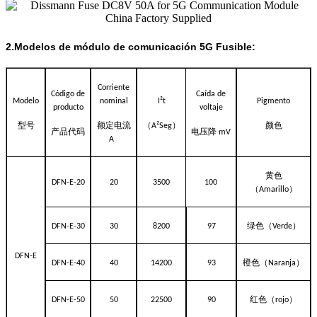
2.
Modelos de módulo de comunicación 5G Fusible
:
Corriente
Código de
Caída de
Modelo
nominal
I
²
t
Pigmento
producto
voltaje
型号
额定电流
（
）
颜色
A²Seg
产品代码
电压降
mV
A
黄色
DFN-E-20
20
3500
100
（
）
Amarillo
绿色（
）
DFN-E-30
30
8200
97
Verde
DFN-E
橙色（
）
DFN-E-40
40
14200
93
Naranja
红色（
）
DFN-E-50
50
22500
90
rojo